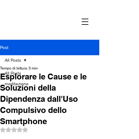
Post
All Posts
Tempo di lettura: 3 min
All Posts
Esplorare le Cause e le
meditazione
Soluzioni della
Dipendenza dall'Uso
Compulsivo dello
Smartphone
Valutazione NaN stelle su 5.