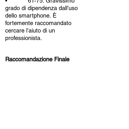
•            61-75: Gravissimo 
grado di dipendenza dall'uso 
dello smartphone. È 
fortemente raccomandato 
cercare l'aiuto di un 
professionista.
Raccomandazione Finale
Se ti riconosci in molti dei 
comportamenti descritti e il tuo 
punteggio nel test è elevato, 
considera seriamente la 
possibilità di rivolgerti a un 
esperto di salute mentale 
specializzato nella gestione 
delle dipendenze tecnologiche. 
Un terapeuta può aiutarti a 