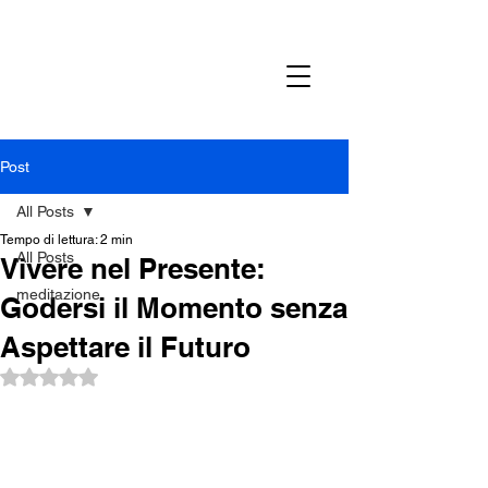
Post
All Posts
Tempo di lettura: 2 min
All Posts
Vivere nel Presente:
meditazione
Godersi il Momento senza
Aspettare il Futuro
Valutazione NaN stelle su 5.