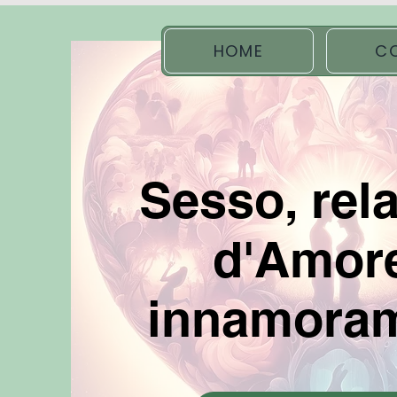
HOME
C
Sesso, rel
d'Amor
innamora