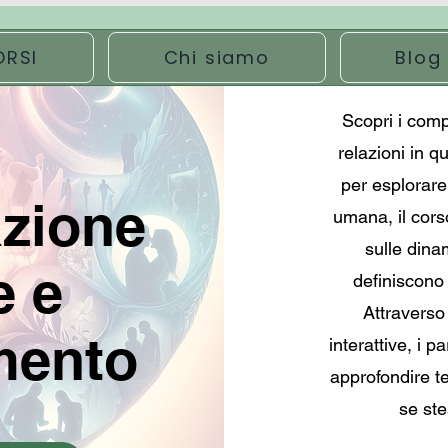
ORSI
Chi siamo
Blog
Scopri i comp
relazioni in q
per esplorare
azione
umana, il cor
sulle dina
e e
definiscono 
Attraverso 
mento
interattive, i p
approfondire t
se ste