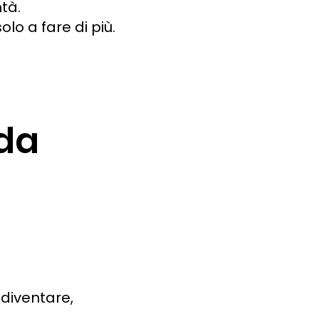
tà.
lo a fare di più.
da
 diventare,