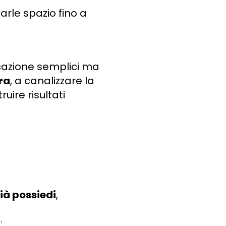
arle spazio fino a
ficazione semplici ma
ra
, a canalizzare la
uire risultati
ià possiedi
,
.