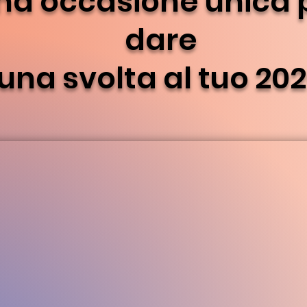
na occasione unica 
dare
una svolta al tuo 20