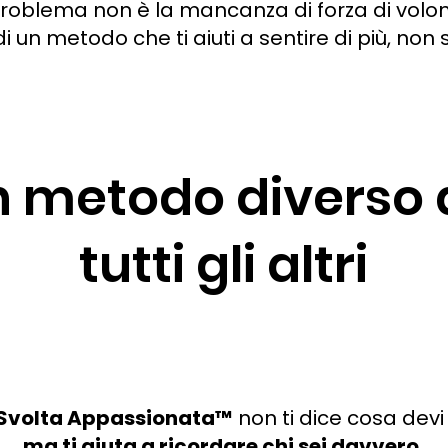
 problema non è la mancanza di forza di volon
 un metodo che ti aiuti a sentire di più, non so
n metodo diverso 
tutti gli altri
 Svolta Appassionata™
non ti dice cosa devi
ma ti aiuta a ricordare chi sei davvero.