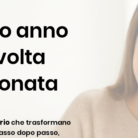
tuo anno
volta
onata
rio
che trasformano
 passo dopo passo,