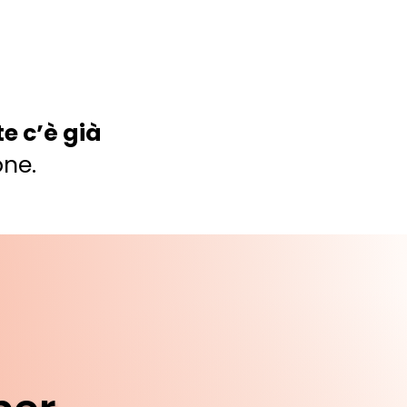
e c’è già
one.