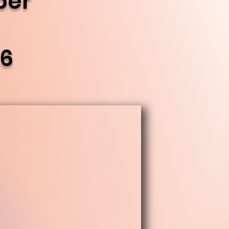
per
26