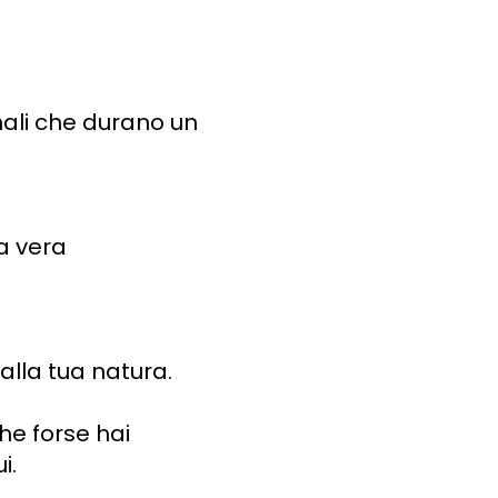
nali che durano un
a vera
alla tua natura.
he forse hai
i.