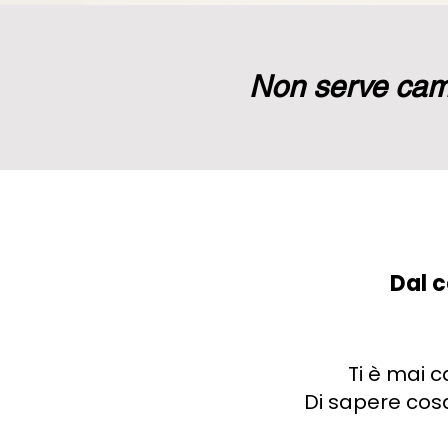
Non serve camb
Dal c
Ti è mai c
Di sapere cosa