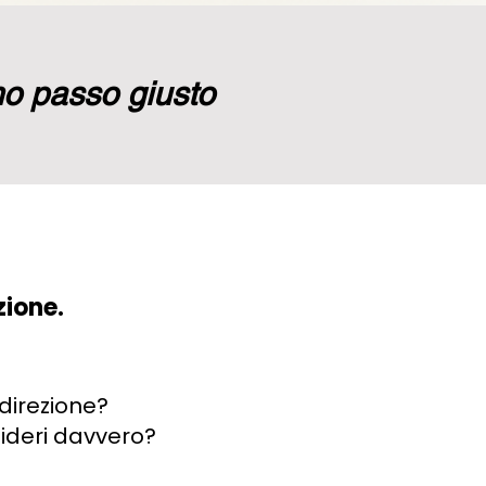
mo passo giusto
zione.
 direzione?
sideri davvero?