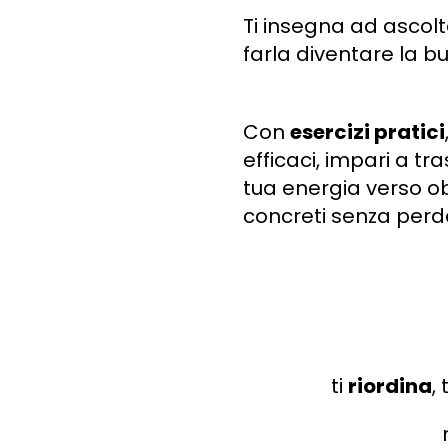
Ti insegna ad ascolta
farla diventare la b
Con
esercizi pratici
efficaci, impari a t
tua energia verso ob
concreti senza perde
ti
riordina
, 