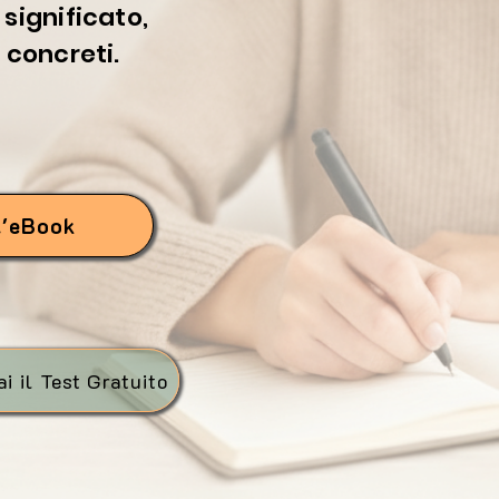
 significato,
i concreti.
l'eBook
i il Test Gratuito