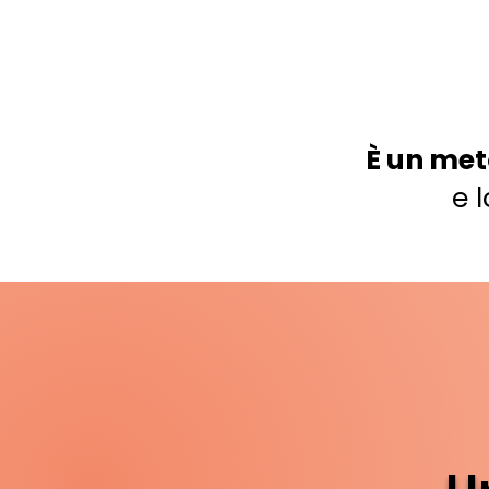
È un meto
e l