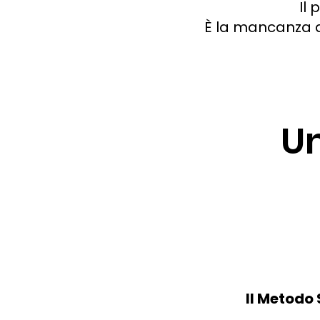
Il
È la mancanza di
U
Il Metodo